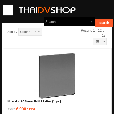
Results 1 - 12 of
Sort by
Ordering +/-
12
home
products
order
contact us
NiSi 4 x 4" Nano IRND Filter (1 pc)
6,900 บาท
ราคา