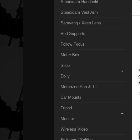
Steadicam Handheld
Steadicam Vest Arm
Samyang / Xeen Lens
Rod Supports
Follow Focus
Matte Box
Slider
Dolly
Motorized Pan & Tilt
Car Mounts
Tripod
Monitor
Wireless Video
Switcher / Splitter