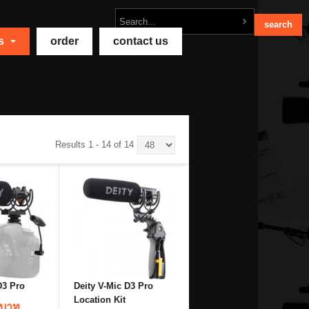
ts
order
contact us
Results 1 - 14 of 14
D3 Pro
Deity V-Mic D3 Pro
Location Kit
 บาท