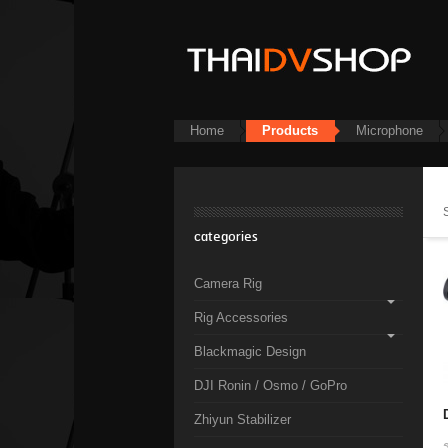
Home
Products
Microphone
categories
Camera Rig
Rig Accessories
Blackmagic Design
DJI Ronin / Osmo / GoPro
Zhiyun Stabilizer