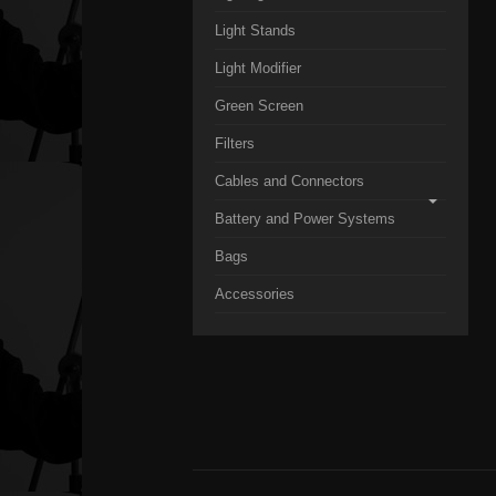
Light Stands
Light Modifier
Green Screen
Filters
Cables and Connectors
Battery and Power Systems
Bags
Accessories