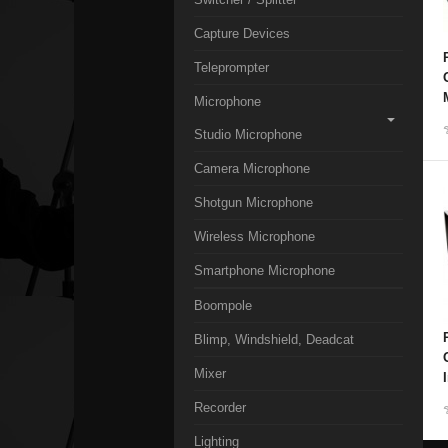
Capture Devices
Teleprompter
Microphone
Studio Microphone
Camera Microphone
Shotgun Microphone
Wireless Microphone
Smartphone Microphone
Boompole
Blimp, Windshield, Deadcat
Mixer
Recorder
Lighting