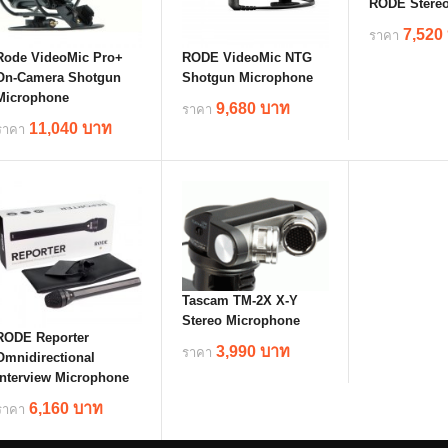
RODE Stereo
7,520
ราคา
Rode VideoMic Pro+
RODE VideoMic NTG
On-Camera Shotgun
Shotgun Microphone
Microphone
deta
9,680 บาท
ราคา
11,040 บาท
ราคา
details
details
Tascam TM-2X X-Y
Stereo Microphone
RODE Reporter
3,990 บาท
ราคา
Omnidirectional
Interview Microphone
6,160 บาท
ราคา
details