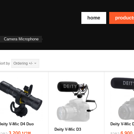
home
produc
Camera Microphone
Sort by
Ordering +/-
Deity V-Mic D4 Duo
Deity V-Mic 
Deity V-Mic D3
3,200 บาท
6,900
ราคา
ราคา