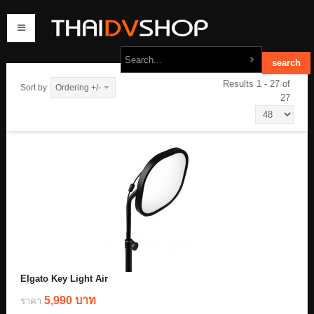
Results 1 - 27 of
Sort by
Ordering +/-
27
home
products
order
contact us
Elgato Key Light Air
5,990 บาท
ราคา