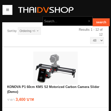
Results 1 - 12 of
Sort by
Ordering +/-
12
home
products
order
contact us
KONOVA P1 60cm KMS S2 Motorized Carbon Camera Slider
(Demo)
3,400 บาท
ราคา