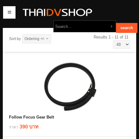
Results 1 - 11 of 11
Sort by
Ordering +/-
home
products
order
contact us
Follow Focus Gear Belt
390 บาท
ราคา