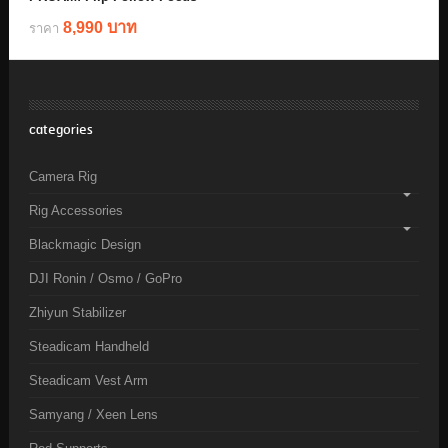
8,990 บาท
ราคา
categories
Camera Rig
Rig Accessories
Blackmagic Design
DJI Ronin / Osmo / GoPro
Zhiyun Stabilizer
Steadicam Handheld
Steadicam Vest Arm
Samyang / Xeen Lens