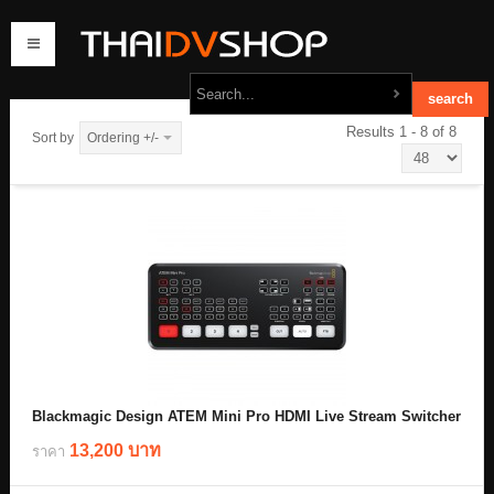
Results 1 - 8 of 8
Sort by
Ordering +/-
home
products
order
contact us
Blackmagic Design ATEM Mini Pro HDMI Live Stream Switcher
13,200 บาท
ราคา