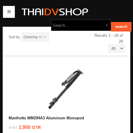
Results 1 - 28 of
Sort by
Ordering +/-
28
home
products
order
contact us
Manfrotto MM294A3 Aluminum Monopod
1,900 บาท
ราคา