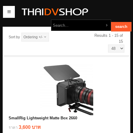
Results 1 - 15 of
Sort by
Ordering +/-
15
home
products
order
contact us
SmallRig Lightweight Matte Box 2660
3,600 บาท
ราคา